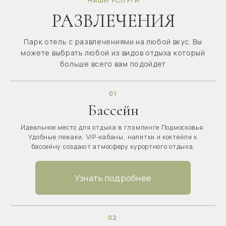
Рыбалка
Отдых с удочкой на берегу реки в тишине и на природе.
Отличный вариант спокойного загородного отдыха в
Подмосковье.
Узнать подробнее
07
Лобби-бар
Уютное пространство с коктейлями, вином и напитками, где
можно провести вечер, встретиться с друзьями или
отдохнуть после насыщенного дня на природе.
Узнать подробнее
08
Прогулочная зона
Живописные дорожки для прогулок вдоль реки и по
территории глэмпинга. Подходит для спокойного отдыха,
утренних прогулок и наслаждения природой Подмосковья.