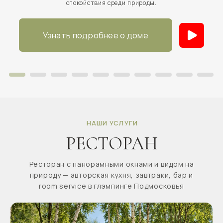
Насладитесь изысканными угощениями: раками,
лангустинами и другими деликатесами. Чтобы отдых
был ещё приятнее, можно заказать пиво премиум
качества. Вкус, комфорт и атмосфера природы
создают идеальные условия для незабываемого
отдыха в Подмосковье.
Смотреть меню ресторана
НАШИ УСЛУГИ
СВЕЖЕСВАРЕННЫЕ
РАКИ
Теперь доступны к заказу. Настоящий вкус
отдыха и душевных вечеров