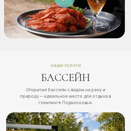
01
Бассейн
Идеальное место для отдыха в глэмпинге Подмосковья.
Удобные лежаки, VIP-кабаны, напитки и коктейли к
бассейну создают атмосферу курортного отдыха.
Узнать подробнее
02
Купель фурако
Горячая купель на открытой веранде с видом на природу.
Отличный способ расслабиться после прогулок, бани или
активного отдыха в любое время года.
Узнать подробнее
03
Баня
Традиционная русская баня на первой береговой линии с
выходом к воде и пирсом. Идеальное место для парения,
отдыха на природе и восстановления сил вдали от города.