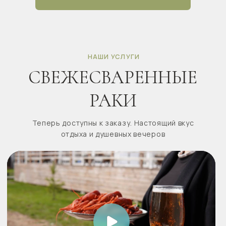
В парк-отеле «На краю света» в теплое время года
для гостей открыт просторный бассейн с панорамным
видом на реку и окружающую природу. Это идеальное
место для тех, кто выбирает глэмпинг в Подмосковье
и хочет совместить отдых на природе с комфортом
загородного отеля.
НАШИ УСЛУГИ
РАЗВЛЕЧЕНИЯ
Парк отель с развлечениями на любой вкус. Вы
можете выбрать любой из видов отдыха который
больше всего вам подойдет