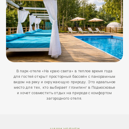
Узнать подробнее
04
Квадроциклы
Активные прогулки по лесным маршрутам и
бездорожью. Отличный вариант для любителей
активного отдыха и новых впечатлений.
Узнать подробнее
05
Зоопарк
Уютная зона с животными, где можно
пообщаться, покормить и провести время всей
семьёй. Особенно нравится детям.
Узнать подробнее
06