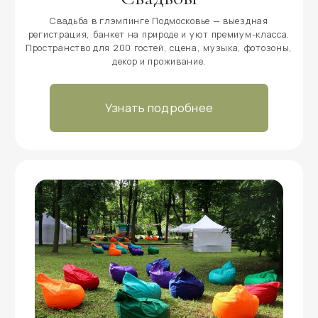
КОНТАКТЫ
+7 (925) 884-44-30
info@nakrayusveta.ru
Московская область, Шаховской район, д.
Коросткино, Большая Приозёрная улица,
52
ПОДПИСЫВАЙТЕСЬ И БУДЬТЕ В
КУРСЕ НОВОСТЕЙ!
Узнавайте о последниз новостях и скидках первыми!