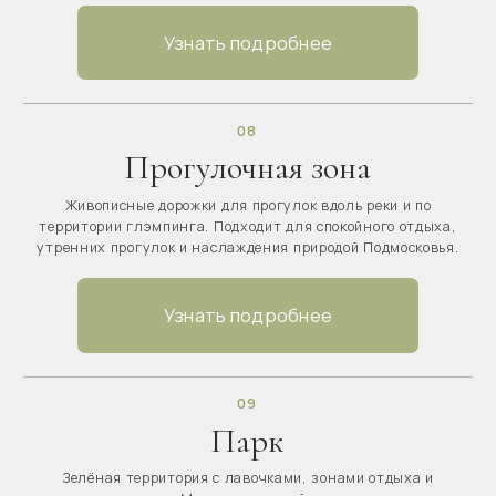
Банкеты
Банкеты в глэмпинге Подмосковье — это стильные
мероприятия на природе с премиальным сервисом.
Организуем фуршеты и банкеты до 200 гостей, сцену,
музыку и декор.
Узнать подробнее
Свадьбы
Свадьба в глэмпинге Подмосковье — выездная
регистрация, банкет на природе и уют премиум-класса.
Пространство для 200 гостей, сцена, музыка, фотозоны,
декор и проживание.