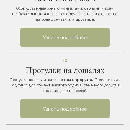
ОТДЫХ В ГЛЭМПИНГЕ В ПОДМОСКОВЬЕ
ТЕРРИТОРИЯ
Глэмпинг в Подмосковье на берегу реки с
домиками, баней, рестораном и отдыхом на
природе круглый год
10
09
08
07
06
01
02
03
05
04