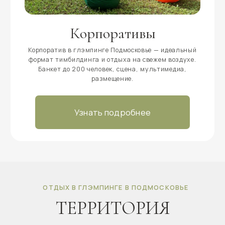
Даю согласие на получение информационных писем
©2026 «На краю света» Все права защищены
Сайт разработан:
@timur_rahat
ВКОНТАКТЕ
МАКС
TELEGRAM
ТЕЛЕГА
ИП Углова Анастасия Алексеевна
ИНН 771475545347
ОГРНИП 325774600392313
БИК 044525974
Политика конфиденциальности