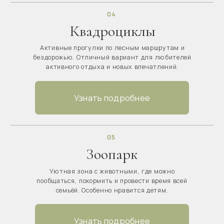
Оборудованные зоны с мангалами, столами и всем
необходимым для приготовления шашлыка и отдыха на
природе с семьёй или друзьями.
Узнать подробнее
12
Прогулки на лошадях
Прогулки по лесу и живописным маршрутам Подмосковья.
Подходит для романтического отдыха, семейного досуга и
знакомства с природой.
Узнать подробнее
13
Детская площадка
Безопасная и современная игровая зона для детей на
территории глэмпинга, где дети могут играть и проводить
время на свежем воздухе.
Узнать подробнее