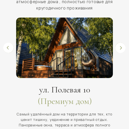
Самый удалённый дом на территории для тех, кто
Премиальный A-Fram
ценит тишину, уединение и приватный отдых.
Уют, тишина леса,
Панорамные окна, терраса и атмосфера полного
отдыха в атмо
спокойствия среди природы.
Узнать подробнее о доме
Узнать под
НАШИ УСЛУГИ
РЕСТОРАН
Ресторан с панорамными окнами и видом на
природу — авторская кухня, завтраки, бар и
room service в глэмпинге Подмосковья