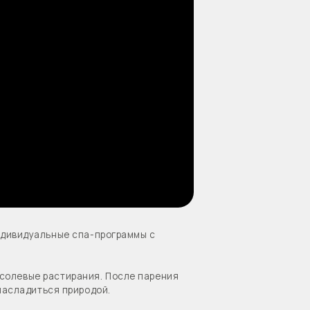
спа-программы с
рания. После парения
иродой.
комфорт. После бани
вашего дома.
арк-отеле «На краю
ых.