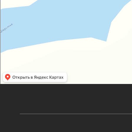
НАВИГАЦИЯ
КОНТАКТЫ
Главная
+7 (925) 884-44-30
info@nakrayusveta.ru
Номерной фонд
Развлечения
Московская область, Шаховской
район, д. Коросткино, Большая
Карта базы отдыха
Приозёрная улица, 52
Ответы на вопросы
©2026 «На краю света» Все права защищены