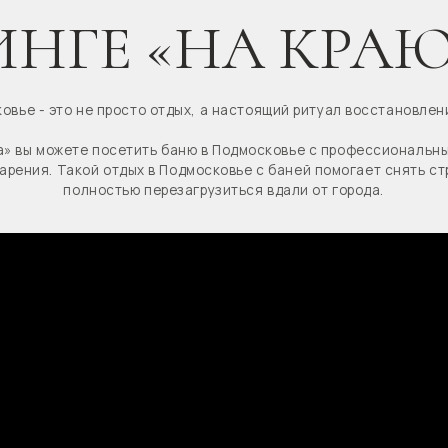
это не просто отдых, а настоящий ритуал восстановления тела и души.
можете посетить баню в Подмосковье с профессиональным банщиком и 
Такой отдых в Подмосковье с баней помогает снять стресс, восстано
полностью перезагрузиться вдали от города.