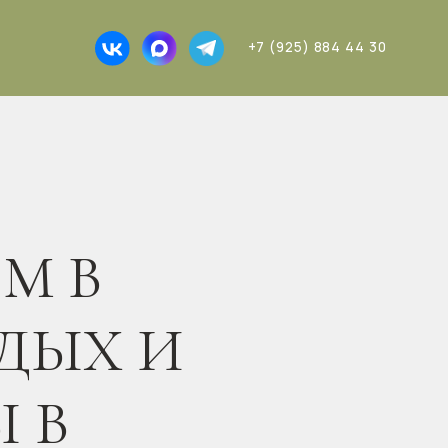
+7 (925) 884 44 30
 И
ЕТА»