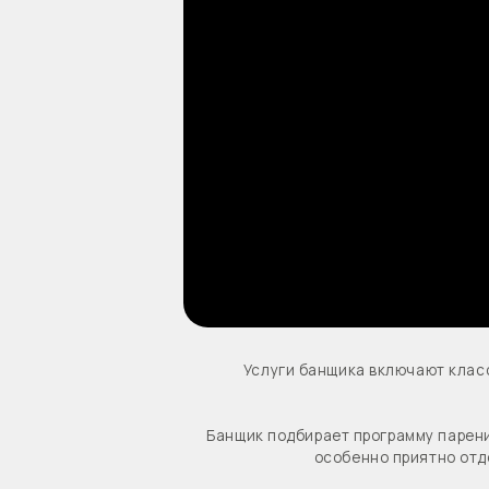
Услуги банщика включают классическо
Банщик подбирает программу парения индив
особенно приятно отдохнуть н
Баня в парк-отеле «На краю света» — это 
можно заказать чай из самовара, т
Если вы ищете отдых в Подмосковье с бан
света» вы найдёте атмо