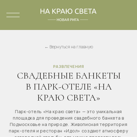
← Вернуться на главную
РАЗВЛЕЧЕНИЯ
СВАДЕБНЫЕ БАНКЕТЫ
В ПАРК-ОТЕЛЕ «НА
КРАЮ СВЕТА»
Парк-отель «На краю света» — это уникальная
площадка для проведения свадебного банкета в
Подмосковье на природе. Живописная территория
парк-отеля и ресторан «Идол» создают атмосферу
загородной свадьбы, где можно провести весь
свадебный день в одном месте: от выездной
регистрации до банкетного ужина и размещения
гостей.
Свадебный банкет в глэмпинге в Подмосковье — это
красивый формат свадьбы на природе с комфортом
современного ресторана. На территории парк-отеля
можно организовать выездную регистрацию,