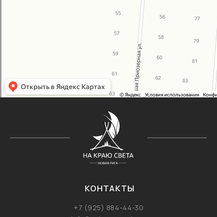
ИП Углова Анастасия Алексеевна
ИНН 771475545347
ОГРНИП 325774600392313
БИК 044525974
Политика конфиденциальности