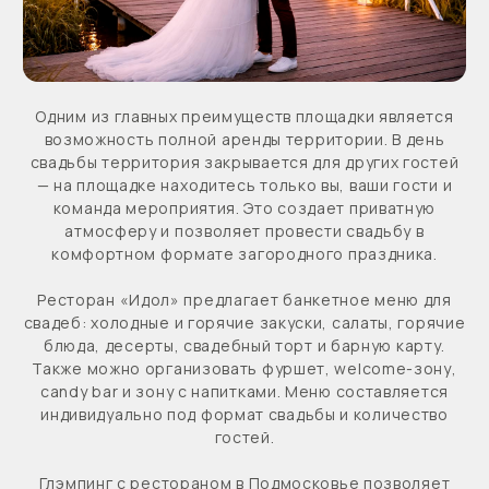
candy bar и зону с напитками. Меню составляется
индивидуально под формат свадьбы и количество
гостей.
Глэмпинг с рестораном в Подмосковье позволяет
удобно разместить гостей на территории парк-
отеля, а на следующий день организовать
совместный завтрак или бранч. Это делает свадьбу
не просто одним днем, а полноценным загородным
событием для всех гостей.
Свадебный банкет в парк-отеле «На краю света» —
это красивая свадьба на природе, приватная
территория, ресторан, размещение гостей и
организация мероприятия «под ключ».
Запланировать отдых в глэмпинге
На краю света
Глэмпинг в Москве и Московской области