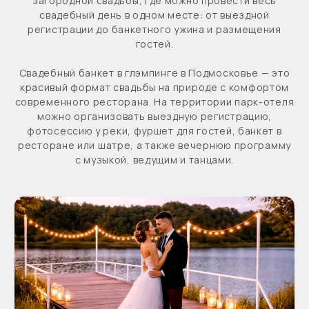
фотосессию у реки, фуршет для гостей, банкет в
ресторане или шатре, а также вечернюю программу
с музыкой, ведущим и танцами.
Одним из главных преимуществ площадки является
возможность полной аренды территории. В день
свадьбы территория закрывается для других гостей
— на площадке находитесь только вы, ваши гости и
команда мероприятия. Это создает приватную
атмосферу и позволяет провести свадьбу в
комфортном формате загородного праздника.
Ресторан «Идол» предлагает банкетное меню для
свадеб: холодные и горячие закуски, салаты, горячие
блюда, десерты, свадебный торт и барную карту.
Также можно организовать фуршет, welcome-зону,