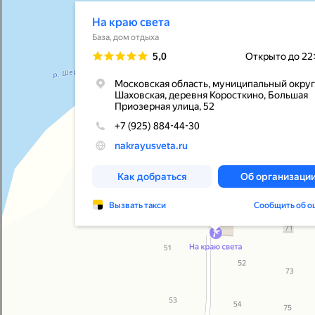
КОНТАКТЫ
+7 (925) 884-44-30
info@nakrayusveta.ru
Московская область, Шаховской район, д.
Коросткино, Большая Приозёрная улица,
52
ПОДПИСЫВАЙТЕСЬ И БУДЬТЕ В
КУРСЕ НОВОСТЕЙ!
Узнавайте о последниз новостях и скидках первыми!
Даю согласие на получение информационных писем
©2026 «На краю света» Все права защищены
Сайт разработан:
@timur_rahat
ВКОНТАКТЕ
МАКС
TELEGRAM
ТЕЛЕГА