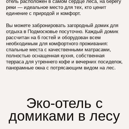
полностью оснащенная кухня, собственная
терраса для утреннего кофе и вечерних посиделок,
панорамные окна с потрясающим видом на лес.
Эко-отель с
домиками в лесу
В парк-отеле «На краю света» есть всё для
полноценного отдыха: спа-зона и бассейн для
расслабления, настоящая русская баня, чан и
купель под открытым небом, оборудованная
барбекю-зона для вечерних посиделок с друзьями.
Любители активного отдыха найдут множество
возможностей для прогулок, спортивных игр и
других развлечений на свежем воздухе.
Аренда эко-домиков премиум-класса в нашем
отеле — это сочетание роскоши и природной
красоты. Приезжайте в «На краю света» и откройте
для себя настоящий загородный отдых в
Подмосковье!