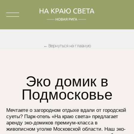
← Вернуться на главную
Эко домик в
Подмосковье
Мечтаете о загородном отдыхе вдали от городской
суеты? Парк-отель «На краю света» предлагает
аренду эко-домиков премиум-класса в
живописном уголке Московской области. Наш эко-
отель расположен в самом сердце леса, на берегу
реки — идеальное место для тех, кто ценит
единение с природой и комфорт.
Вы можете забронировать загородный домик для
отдыха в Подмосковье посуточно. Каждый домик
рассчитан на 6 гостей и оборудован всем
необходимым для комфортного проживания:
спальные места с качественными матрасами,