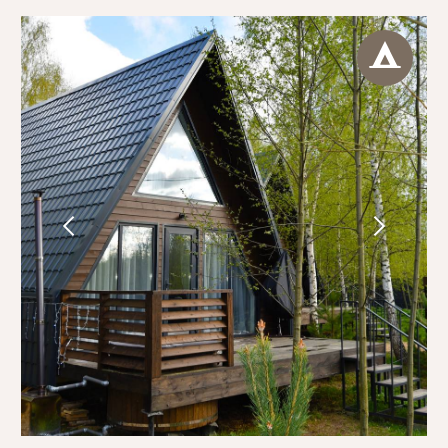
НАВИГАЦИЯ
Главная
СВЯЗАТЬСЯ
Номерной фонд
С НАМИ
Развлечения
Карта базы отдыха
Ответы на вопросы
КОНТАКТЫ