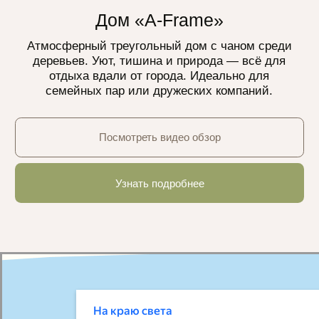
+7 (925) 884-44-30
info@nakrayusveta.ru
Московская область, Шаховской район, д.
Коросткино, Большая Приозёрная улица,
52
ПОДПИСЫВАЙТЕСЬ И БУДЬТЕ В
КУРСЕ НОВОСТЕЙ!
Узнавайте о последниз новостях и скидках первыми!
Даю согласие на получение информационных писем
©2026 «На краю света» Все права защищены
Сайт разработан:
@timur_rahat
ВКОНТАКТЕ
МАКС
TELEGRAM
ТЕЛЕГА
ИП Углова Анастасия Алексеевна
ИНН 771475545347
ОГРНИП 325774600392313