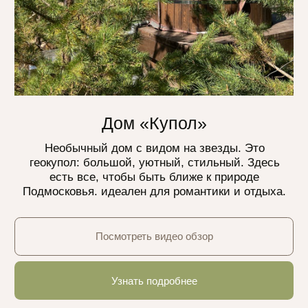
Дом «A-Frame»
Атмосферный треугольный дом с чаном среди
деревьев. Уют, тишина и природа — всё для
отдыха вдали от города. Идеально для
семейных пар или дружеских компаний.
Посмотреть видео обзор
Узнать подробнее
На краю света
Глэмпинг в Москве и Московской области