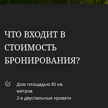
ДОПОЛНИТЕЛЬНЫЕ
ПЛАТНЫЕ УСЛУГИ
прокат квадроцикла;
прокат велосипеда;
прокат SUP-борда;
предоставление волейбольных мячей;
предоставление удочек и снастей для
рыбалки;
предоставление угля,розжига, решетки для
мангала (при необходимости);
аренда бани у водоема от 2-х часов;
аренда бани с террасой от 2-х часов;
топка купели в террасе дома (фурако).