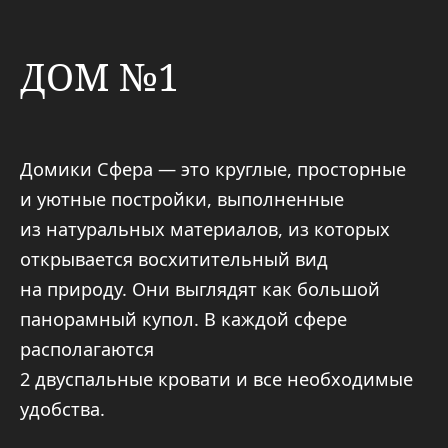
и уютные постройки, выполненные
из натуральных материалов, из которых
открывается восхитительный вид
на природу. Они выглядят как большой
панорамный купол. В каждой сфере
располагаются
2 двуспальные кровати и все необходимые
удобства.
Каждый домик обладает как
восхитительной террасой с купелью фурако
(диаметр 170 см, с подсветкой), столом
и стульями, так и отдельной мангальной
зоной (беседка, стол, стулья).
В связи с использованием экологичных
и высокотехнологичных материалов
в наших домиках тепло зимой (тёплые полы
по периметру), не душно летом
(кондиционер) и легко дышится в любое
время года (приточно-вытяжная система).