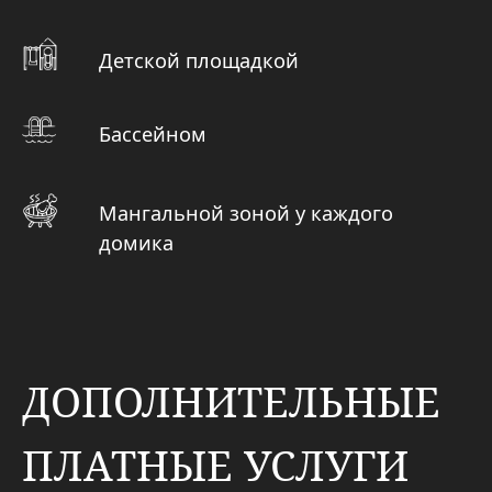
КОНТАКТЫ
+7 (925) 884-44-30
info@nakrayusveta.ru
Московская область, Шаховской район, д.
Коросткино, Большая Приозёрная улица,
52
ПОДПИСЫВАЙТЕСЬ И БУДЬТЕ В
КУРСЕ НОВОСТЕЙ!
Узнавайте о последниз новостях и скидках первыми!
Даю согласие на получение информационных писем
©2026 «На краю света» Все права защищены