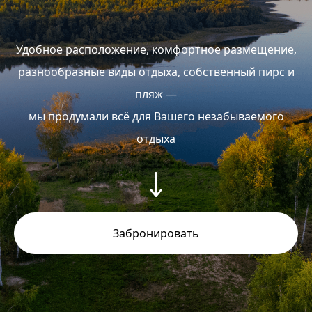
ТАКЖЕ НА ТЕРРИТОРИИ ГЛЭМПИНГА
БЕСПЛАТНО ВЫ СМОЖЕТЕ
Удобное расположение, комфортное размещение,
ВОСПОЛЬЗОВАТЬСЯ:
разнообразные виды отдыха, собственный пирс и
пляж —
Пляжной зоной и
пирсом
мы продумали всё для Вашего незабываемого
Беседкой на пирсе
отдыха
Беседкой у каждого домика
Детской площадкой
Забронировать
Бассейном
Мангальной зоной у каждого
домика