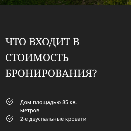
ДОПОЛНИТЕЛЬНЫЕ
ПЛАТНЫЕ УСЛУГИ
прокат квадроцикла;
прокат велосипеда;
прокат SUP-борда;
предоставление волейбольных мячей;
предоставление удочек и снастей для
рыбалки;
предоставление угля,розжига, решетки для
мангала (при необходимости);
аренда бани у водоема от 2-х часов;
аренда бани с террасой от 2-х часов;
топка купели в террасе дома (фурако).