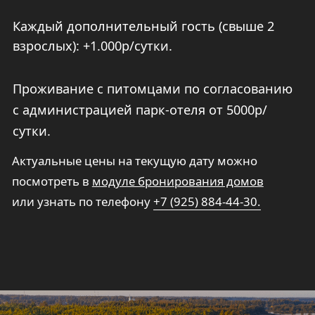
метров
2-е двуспальные кровати
Кондиционер
Собственная кухня (варочная панель,
п/м машина, холодильник, посуда для
приготовления еды, посуда
и приборы на 6 персон)
Теплый пол
Телевизор со Smart TV и Яндекс
Алиса
Wi-Fi (до 100мбит/сек)
Два халата на взрослых, тапочки,
полотенца, мыло, шампунь, гель,
зубной набор