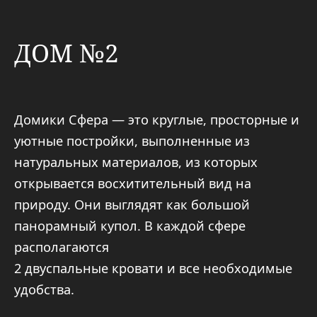
уютные постройки, выполненные из
натуральных материалов, из которых
открывается восхитительный вид на
природу. Они выглядят как большой
панорамный купол. В каждой сфере
располагаются
2 двуспальные кровати и все необходимые
удобства.
Каждый домик обладает как
восхитительной террасой с купелью фурако
(диаметр 170 см, с подсветкой), столом
и стульями, так и отдельной мангальной
зоной (беседка, стол, стулья).
В связи с использованием экологичных
и высокотехнологичных материалов
в наших домиках тепло зимой (тёплые полы
по периметру), не душно летом
(кондиционер) и легко дышится в любое
время года (приточно-вытяжная система).