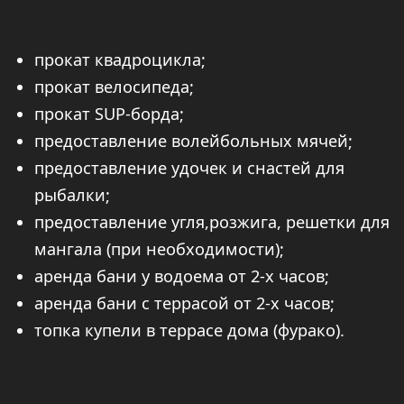
Сайт разработан:
@timur_rahat
ВКОНТАКТЕ
МАКС
TELEGRAM
ТЕЛЕГА
ИП Углова Анастасия Алексеевна
ИНН 771475545347
ОГРНИП 325774600392313
БИК 044525974
Политика конфиденциальности