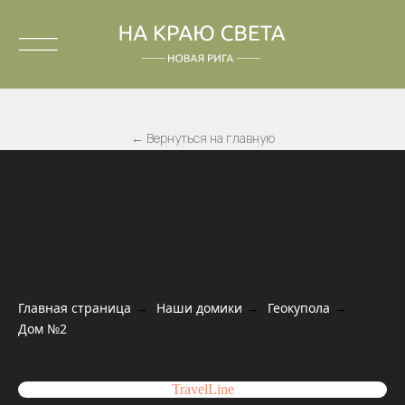
← Вернуться на главную
Главная страница
→
Наши домики
→
Геокупола
→
Дом №2
ДОМ №2
TravelLine
Домики Сфера — это круглые, просторные и