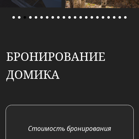
Выходные (с ПТ по СБ)/
от 2-х ночей:
от 14. 800р/сутки
Праздничные дни/
от 1 суток:
от 14. 800р/сутки
Посмотреть свободные даты
*Цены за 2 взрослых, дети до 3 лет
бесплатно, максимальное размещение
в доме до 6 человек.